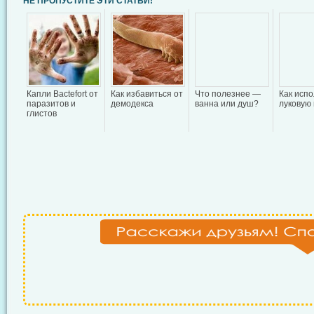
НЕ ПРОПУСТИТЕ ЭТИ СТАТЬИ!
Капли Bactefort от
Как избавиться от
Что полезнее —
Как испо
паразитов и
демодекса
ванна или душ?
луковую
глистов