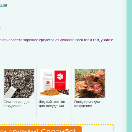
чени
я
 приобрести хорошее средство от лишнего веса всем тем, у кого с
Семена чиа для
Жидкий каштан
Ганодерма для
похудения
для похудения
похудения