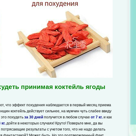
худеть принимая коктейль ягоды
ют, что эффект похудения наблюдается в первый месяц приема
енщин коктейль действует сильнее, на мужчин чуть слабее ввиду
 это похудеть
за 30 дней
получится в любом случае
от 7 кг.
и как
 кг.
дойти в некоторых случаях! Круто! Поверьте мне, да вы
о потрясающие результаты с учетом того, что не надо делать
ся фантастикой? Может быть. Но это подтвержденный факт.