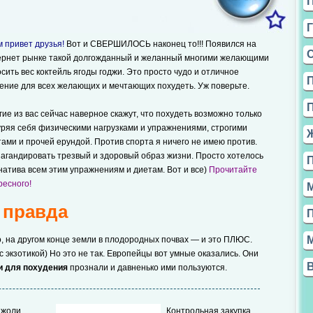
 привет друзья!
Вот и СВЕРШИЛОСЬ наконец то!!! Появился на
ернет рынке такой долгожданный и желанный многими желающими
сить вес коктейль ягоды годжи. Это просто чудо и отличное
ение для всех желающих и мечтающих похудеть. Уж поверьте.
ие из вас сейчас наверное скажут, что похудеть возможно только
уряя себя физическими нагрузками и упражнениями, строгими
ами и прочей ерундой. Против спорта я ничего не имею против.
опагандировать трезвый и здоровый образ жизни. Просто хотелось
натива всем этим упражнениям и диетам. Вот и все)
Прочитайте
ресного!
 правда
, на другом конце земли в плодородных почвах — и это ПЛЮС.
 экзотикой) Но это не так. Европейцы вот умные оказались. Они
и
для похудения
прознали и давненько ими пользуются.
Джоли
Контрольная закупка