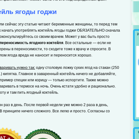
ейль ягоды годжи
ли сейчас эту статью читают беременные женщины, то перед тем
к начать употреблять коктейль ягоды годжи ОБЯЗАТЕЛЬНО сначала
оконсультируйтесь со своим врачем. Может у вас быть просто
переносимость ягодного коктейля
. Все остальные — если не
ерены в переносимости, то сходите тоже к врачу и спросите. В
лом ягода вреда не наносит и переносится хорошо.
варивать нужно так:
одну столовую ложку сухих ягод на стакан (250
.) кипятка. Главное в заваренный коктейль ничего не добавляйте,
пример специи или корицу — только испортите. Также можно
варивать в термосе на ночь. Очень кстати удобно и рационально.
ту и там пить ягодный коктейль.
 раз в день. После первой недели уже можно 2 раза в день,
 В принципе ничего сложного. Все легко и просто. Согласны со