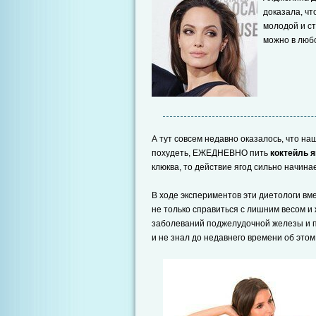
доказала, чт
молодой и с
можно в люб
А тут совсем недавно оказалось, что на
похудеть, ЕЖЕДНЕВНО пить
коктейль 
клюква, то действие ягод сильно начин
В ходе экспериментов эти диетологи вме
не только справиться с лишним весом и
заболеваний поджелудочной железы и пе
и не знал до недавнего времени об этом