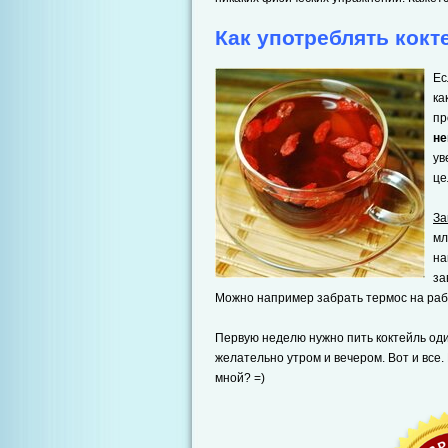
Как употреблять кокт
Ес
ка
пр
не
ув
це
За
мл
на
за
Можно например забрать термос на рабо
Первую неделю нужно пить коктейль один
желательно утром и вечером. Вот и все.
мной? =)