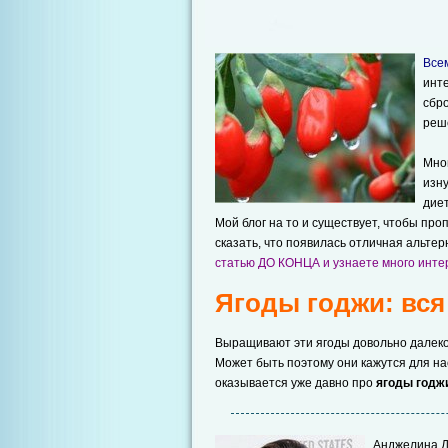
Всем
инт
сбро
реш
Мног
изн
диет
Мой блог на то и существует, чтобы пр
сказать, что появилась отличная альтер
статью ДО КОНЦА и узнаете много инте
Ягоды годжи: вся
Выращивают эти ягоды довольно далеко
Может быть поэтому они кажутся для нас
оказывается уже давно про
ягоды годж
Анджелина 