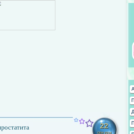
22
простатита
СЕН 2014