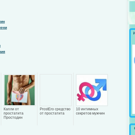
чин
чени
я
ния
Капли от
ProstEro средство
10 интимных
простатита
от простатита
секретов мужчин
Простодин