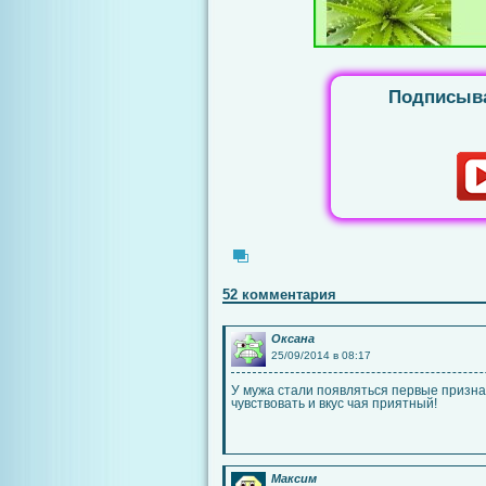
Подписыва
52 комментария
Оксана
25/09/2014 в 08:17
У мужа стали появляться первые признак
чувствовать и вкус чая приятный!
Максим