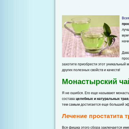
Всем
про
лучш
мужч
нач
Дава
прос
захотите приобрести этот уникальный мо
других полезных свойств и качеств!
Монастырский чай
Я не ошибся. Его еще называют монасты
состава
целебных и натуральных трав
тем самым достигается еще больший э
Лечение простатита 
Вся фишка этого сбора заключается име