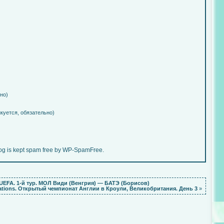
но)
икуется, обязательно)
log is kept spam free by WP-SpamFree.
UEFA. 1-й тур. МОЛ Види (Венгрия) — БАТЭ (Борисов)
ations. Открытый чемпионат Англии в Кроули, Великобритания. День 3
»