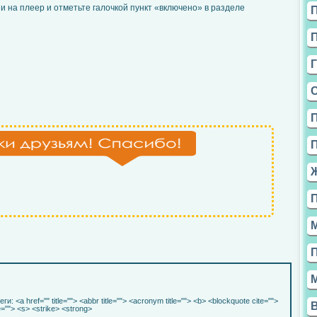
и на плеер и отметьте галочкой пункт «включено» в разделе
еги:
<a href="" title=""> <abbr title=""> <acronym title=""> <b> <blockquote cite="">
e=""> <s> <strike> <strong>